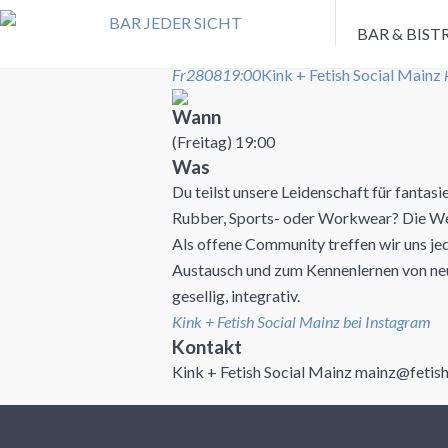
August
BAR & BIST
Fr
28
08
19:00
Kink + Fetish Social Mainz
Wann
(Freitag) 19:00
Was
Du teilst unsere Leidenschaft für fanta
Rubber, Sports- oder Workwear? Die Welt 
Als offene Community treffen wir uns jed
Austausch und zum Kennenlernen von neuen 
gesellig, integrativ.
Kink + Fetish Social Mainz bei Instagram
Kontakt
Kink + Fetish Social Mainz
mainz@fetish