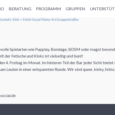
RO
BERATUNG
PROGRAMM
GRUPPEN
UNTERSTÜT
Kontakt:
Kink + Fetish Social Mainz
Art:
Gruppentreffen
sievolle Spielarten wie Pupplay, Bondage, BDSM oder magst besond
der Fetische und Kinks ist vielseitig und bunt!
en 4. Freitag im Monat. Im hinteren Teil der Bar jeder Sicht biete
Leuten in einer entspannten Runde. Wir sind queer, kinky, fetisch-a
social.de