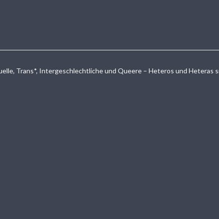
uelle, Trans*, Intergeschlechtliche und Queere – Heteros und Heteras si