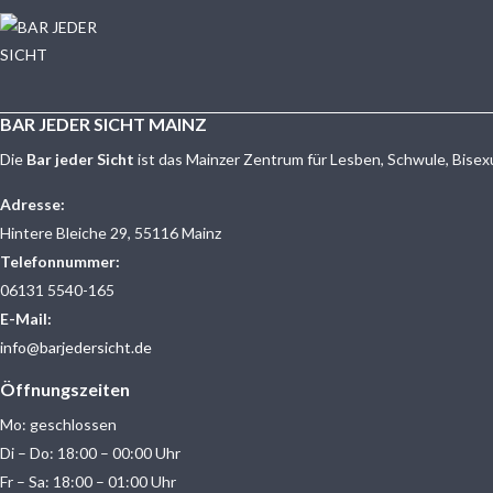
BAR JEDER SICHT MAINZ
Die
Bar jeder Sicht
ist das Mainzer Zentrum für Lesben, Schwule, Bisex
Adresse:
Hintere Bleiche 29, 55116 Mainz
Telefonnummer:
06131 5540-165
E-Mail:
info@barjedersicht.de
Öffnungszeiten
Mo: geschlossen
Di – Do: 18:00 – 00:00 Uhr
Fr – Sa: 18:00 – 01:00 Uhr